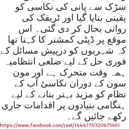
سڑک سے پانی کی نکاسی کو
یقینی بنایا گیا اور ٹریفک کی
روانی بحال کر دی گئی۔ اس
موقع پر ڈپٹی کمشنر کا کہنا تھا
کہ شہریوں کو درپیش مسائل کے
فوری حل کے لیے ضلعی انتظامیہ
ہمہ وقت متحرک ہے اور مون
سون کے دوران نکاسیٔ آب کے
نظام کو مزید بہتر بنانے کے لیے
ہنگامی بنیادوں پر اقدامات جاری
رکھے جائیں گے۔
https://www.facebook.com/reel/1444770320675661