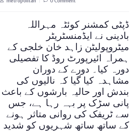
metropolitan
0 Comment
ڈپٹی کمشنر کوئٹہ مہراللہ
بادینی نے ایڈمنسٹریٹر
میٹروپولیٹن زاہد خان خلجی کے
ہمراہ ائیرپورٹ روڈ کا تفصیلی
دورہ کیا۔ دورے کے دوران
مشاہدہ کیا گیا کہ نالیوں کی
بندش اور حالیہ بارشوں کے باعث
پانی سڑک پر بہہ رہا ہے، جس
سے ٹریفک کی روانی متاثر ہونے
کے ساتھ ساتھ شہریوں کو شدید