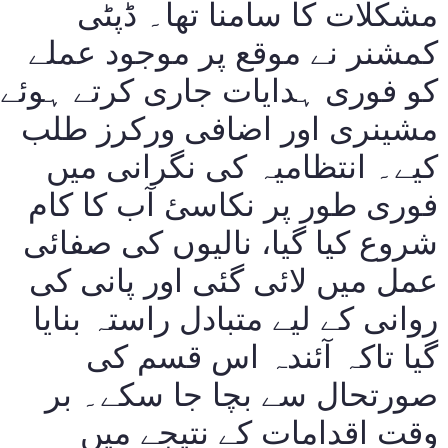
مشکلات کا سامنا تھا۔ ڈپٹی
کمشنر نے موقع پر موجود عملے
کو فوری ہدایات جاری کرتے ہوئے
مشینری اور اضافی ورکرز طلب
کیے۔ انتظامیہ کی نگرانی میں
فوری طور پر نکاسیٔ آب کا کام
شروع کیا گیا، نالیوں کی صفائی
عمل میں لائی گئی اور پانی کی
روانی کے لیے متبادل راستہ بنایا
گیا تاکہ آئندہ اس قسم کی
صورتحال سے بچا جا سکے۔ بر
وقت اقدامات کے نتیجے میں