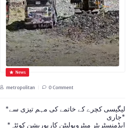
News
metropolitan
0 Comment
*لیگیسی کچرے کے خاتمے کی مہم تیزی سے
جاری*
*ایڈمنسٹریٹر میٹروپولیٹن کارپوریشن کوئٹہ