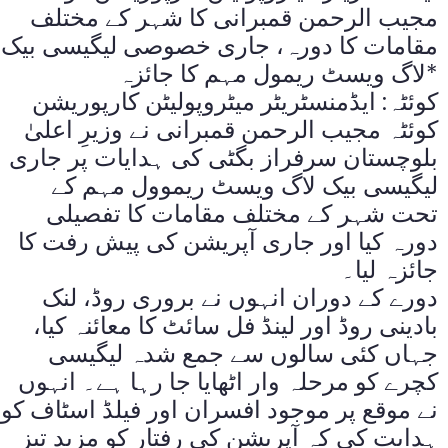
مجیب الرحمن قمبرانی کا شہر کے مختلف
مقامات کا دورہ، جاری خصوصی لیگیسی بیک
لاگ ویسٹ ریمول مہم کا جائزہ*
کوئٹہ: ایڈمنسٹریٹر میٹروپولیٹن کارپوریشن
کوئٹہ مجیب الرحمن قمبرانی نے وزیرِ اعلیٰ
بلوچستان سرفراز بگٹی کی ہدایات پر جاری
لیگیسی بیک لاگ ویسٹ ریموول مہم کے
تحت شہر کے مختلف مقامات کا تفصیلی
دورہ کیا اور جاری آپریشن کی پیش رفت کا
جائزہ لیا۔
دورے کے دوران انہوں نے بروری روڈ، لنک
بادینی روڈ اور لینڈ فل سائٹ کا معائنہ کیا،
جہاں کئی سالوں سے جمع شدہ لیگیسی
کچرے کو مرحلہ وار اٹھایا جا رہا ہے۔ انہوں
نے موقع پر موجود افسران اور فیلڈ اسٹاف کو
ہدایت کی کہ آپریشن کی رفتار کو مزید تیز