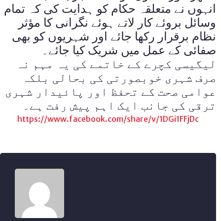
انہوں نے متعلقہ حکام کو ہدایت کی کہ تمام
وسائل بروئے کار لاتے ہوئے نگرانی کا مؤثر
نظام برقرار رکھا جائے اور شہریوں کو بھی
صفائی کے عمل میں شریک کیا جائے۔
لیگیسی کچرے کے خاتمے کی یہ مہم نہ
صرف شہری خوبصورتی کی بحالی بلکہ
عوامی صحت کے تحفظ اور پائیدار شہری
ترقی کی جانب ایک اہم پیش رفت ہے۔
https://www.facebook.com/share/v/1DGi1FFjDc