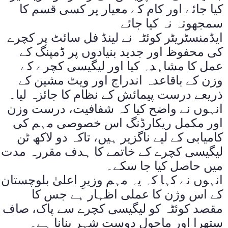
کیا جائے اور کام کے معیار پر کسی قسم کا
سمجھوتہ نہ کیا جائے
ایڈمنسٹریٹر کوئٹہ نے لینڈ فل سائٹ پر کچرے
کی محفوظ اور جدید بنیادوں پر ڈمپنگ کے
عمل کا مشاہدہ کیا اور لیگیسی کچرے کے
وزن کے باقاعدہ اندراج اور ویٹ مشین کے
ذریعے درست پیمائش کے نظام کا جائزہ لیا۔
انہوں نے واضح کیا کہ شفافیت، درست وزن
اور مکمل ریکارڈنگ اس خصوصی مہم کی
کامیابی کے لیے ناگزیر ہیں، تاکہ دو لاکھ ٹن
لیگیسی کچرے کے خاتمے کا ہدف مقررہ مدت
میں حاصل کیا جا سکے۔
انہوں نے کہا کہ یہ مہم وزیرِ اعلیٰ بلوچستان
کے اس وژن کا عملی اظہار ہے جس کا
مقصد کوئٹہ کو لیگیسی کچرے سے پاک، صاف
ستھرا اور ماحول دوست شہر بنانا ہے۔