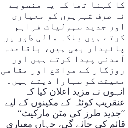
کا کہنا تھا کہ یہ منصوبے
نہ صرف شہریوں کو معیاری
اور جدید سہولیات فراہم
کرتے ہیں بلکہ مالی طور پر
پائیدار بھی ہیں، باقاعدہ
آمدنی پیدا کرتے ہیں اور
روزگار کے مواقع اور مقامی
معیشت کو سہارا دیتے ہیں۔
انہوں نے مزید اعلان کیا کہ
عنقریب کوئٹہ کے مکینوں کے لیے
’’جدید طرز کی مٹن مارکیٹ‘‘
قائم کی جائے گی، جہاں معیاری