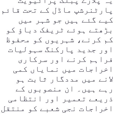
یہ پلازے پبلک پرائیویٹ
پارٹنرشپ ماڈل کے تحت قائم
کیے گئے ہیں جو شہر میں
بڑھتے ہوئے ٹریفک دباؤ کو
کم کرنے، شہریوں کو محفوظ
اور جدید پارکنگ سہولیات
فراہم کرنے اور سرکاری
اخراجات میں نمایاں کمی
لانے میں مددگار ثابت ہو
رہے ہیں۔ ان منصوبوں کے
ذریعے تعمیر اور انتظامی
اخراجات نجی شعبے کو منتقل