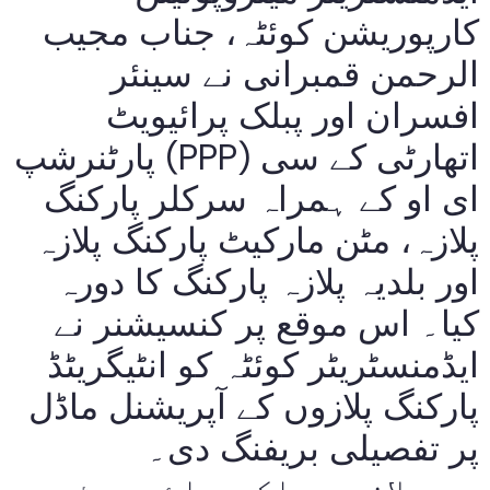
کارپوریشن کوئٹہ، جناب مجیب
الرحمن قمبرانی نے سینئر
افسران اور پبلک پرائیویٹ
پارٹنرشپ (PPP) اتھارٹی کے سی
ای او کے ہمراہ سرکلر پارکنگ
پلازہ، مٹن مارکیٹ پارکنگ پلازہ
اور بلدیہ پلازہ پارکنگ کا دورہ
کیا۔ اس موقع پر کنسیشنر نے
ایڈمنسٹریٹر کوئٹہ کو انٹیگریٹڈ
پارکنگ پلازوں کے آپریشنل ماڈل
پر تفصیلی بریفنگ دی۔