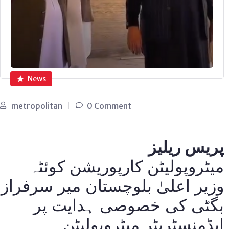
News
metropolitan
0 Comment
پریس ریلیز
میٹروپولیٹن کارپوریشن کوئٹہ
وزیر اعلیٰ بلوچستان میر سرفراز
بگٹی کی خصوصی ہدایت پر
ایڈمنسٹریٹر میٹروپولیٹن