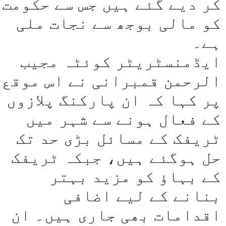
کر دیے گئے ہیں جس سے حکومت
کو مالی بوجھ سے نجات ملی
ہے۔
ایڈمنسٹریٹر کوئٹہ مجیب
الرحمن قمبرانی نے اس موقع
پر کہا کہ ان پارکنگ پلازوں
کے فعال ہونے سے شہر میں
ٹریفک کے مسائل بڑی حد تک
حل ہوگئے ہیں، جبکہ ٹریفک
کے بہاؤ کو مزید بہتر
بنانے کے لیے اضافی
اقدامات بھی جاری ہیں۔ ان